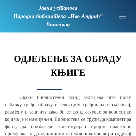
Јавна установа
Народна библиотека
„Иво Андрић”
Вишеград
ОДЈЕЉЕЊЕ ЗА ОБРАДУ
КЊИГЕ
Сваки библиотечки фонд захтијева што бољу
набавку грађе, обраду и селекцију, сређивање и смјештај,
размјену и заштиту како би се фонд сачувао за кориснике
којима је и намијењен. Библиотека се труди да комплетира
фонд, да обезбиједи континуиран пријем обавезног
примјерка, и да куповином и поклоном прошири садржај