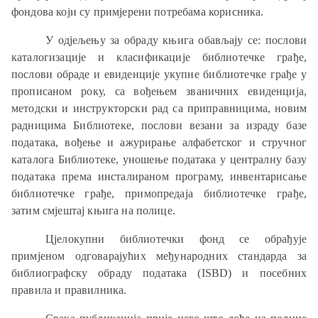
фондова који су примјерени потребама корисника.
У одјељењу за обраду књига обављају се: послови
каталогизације и класификације библиотечке грађе,
послови обраде и евиденције укупне библиотечке грађе у
прописаном року, са вођењем званичних евиденција,
методски и инструкторски рад са приправницима, новим
радницима Библиотеке, послови везани за израду базе
података, вођење и ажурирање алфабетског и стручног
каталога Библиотеке, уношење података у централну базу
података према инсталираном програму, инвентарисање
библиотечке грађе, примопредаја библиотечке грађе,
затим смјештај књига на полице.
Цјелокупни библиотечки фонд се обрађује
примјеном одговарајућих међународних стандарда за
библиографску обраду података (ISBD) и посебних
правила и правилника.