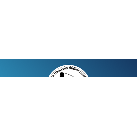
Ужичког корпуса 6
73240 Вишеград, Босна и Херцеговина
Имејл: bibliotekavgd@gmail.com