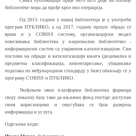
Свака публикација прије него што дође на полице
библиотеке мора да прође кроз низ операција.
Од 2013. године у нашој библиотеци је у употреби
програм ПУБЛИКО, а од 2017. године процес обраде се
врши и у COBISS систему, организацијски модел
повезивања библиотека у национални библиотечко -
информациони систем са узајамном каталогизацијом. Сви
послови на обради и каталогизацији књига (децимална и
предметна класификација, инвентарисање, убацивање
података по међународном стандарду у базе) обављају се у
програму COBISS и ПУБЛИКО.
Увођењем ових платформи библиотека формира
своју локалну базу тако да књижни фонд постаје доступан
свим корисницима и омугућава се брза размјена
информација и услуга.
Одјељење води: