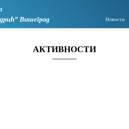
а
дрић”
Вишеград
Новости
АКТИВНОСТИ